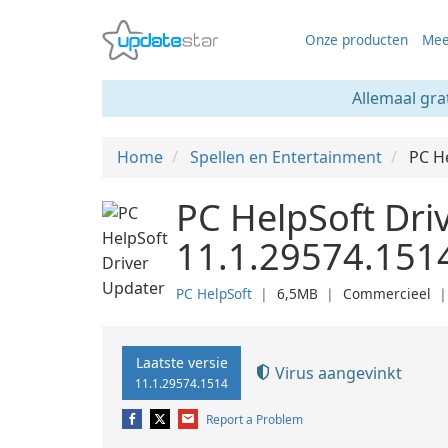
Onze producten
Mee
Allemaal gra
Home
Spellen en Entertainment
PC H
PC HelpSoft Dri
11.1.29574.151
PC HelpSoft
❘
6,5MB
❘
Commercieel
Laatste versie
Virus aangevinkt
11.1.29574.1514
Report a Problem