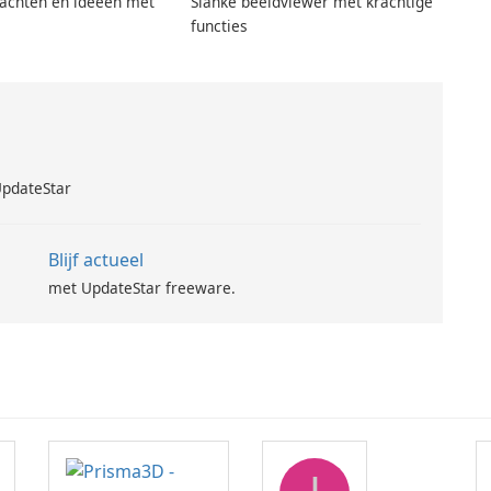
achten en ideeën met
Slanke beeldviewer met krachtige
functies
UpdateStar
Blijf actueel
met UpdateStar freeware.