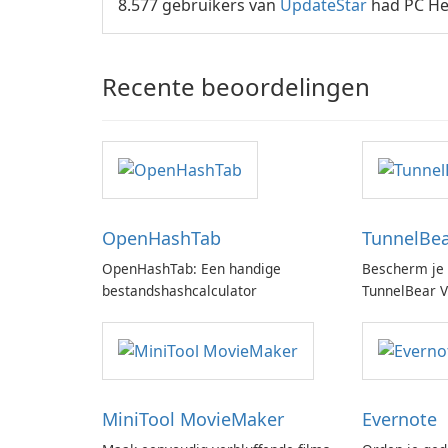
8.577 gebruikers van
UpdateStar
had PC Hel
Recente beoordelingen
OpenHashTab
TunnelBe
OpenHashTab: Een handige
Bescherm je 
bestandshashcalculator
TunnelBear 
MiniTool MovieMaker
Evernote