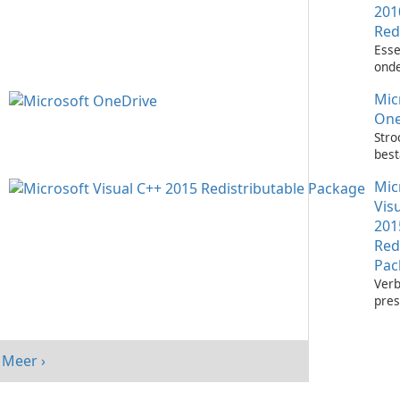
201
Red
Esse
onde
het 
Mic
Visu
toep
One
Stro
bes
met 
Mic
One
Vis
201
Red
Pac
Verb
pres
sys
Micr
C++
Meer ›
Redi
Pack