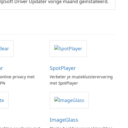
pSoft Driver Updater vorige maand geïnstalleerd.
ar
SpotPlayer
online privacy met
Verbeter je muziekluisterervaring
VPN
met SpotPlayer
ImageGlass