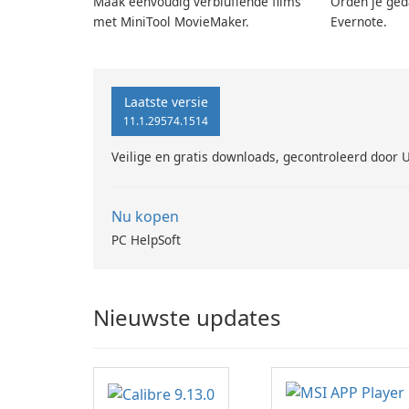
Maak eenvoudig verbluffende films
Orden je ged
met MiniTool MovieMaker.
Evernote.
Laatste versie
11.1.29574.1514
Veilige en gratis downloads, gecontroleerd door 
Nu kopen
PC HelpSoft
Nieuwste updates